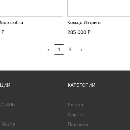
Море любви
Кольцо Интрига
 ₽
285 000 ₽
‹
›
1
2
КЦИИ
КАТЕГОРИИ
 СТИЛЬ
Кольца
C
Серьги
 FAUNA
Подвески