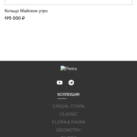
Кольцо Майское утро
С
195 000 ₽
17
КОЛЛЕКЦИИ
CASUAL СТИЛЬ
CLASSIC
FLORA & FAUNA
GEOMETRY